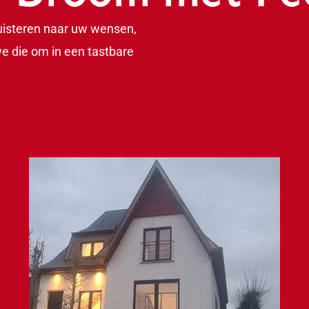
 luisteren naar uw wensen,
e die om in een tastbare
.